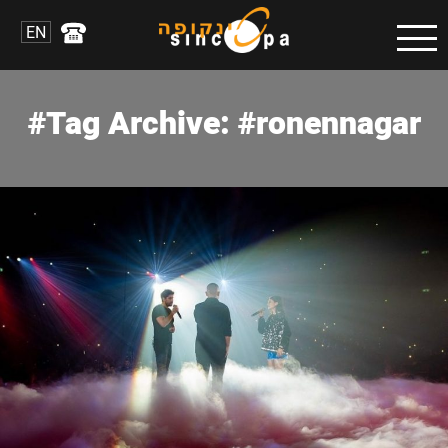
EN
Tag Archive: #ronennagar#