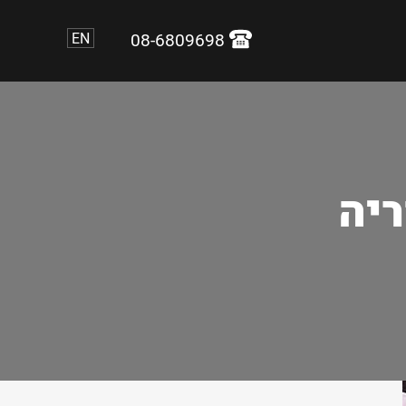
EN
08-6809698