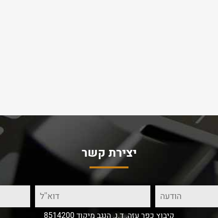
יצירת קשר
קיבוץ כפר עזה. ד.נ. הנגב מיקוד 8514200